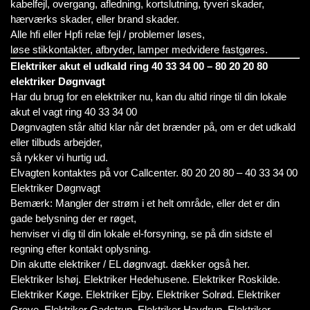
kabelfejl, overgang, afledning, kortslutning, tyveri skader,
hærværks skader, eller brand skader.
Alle hfi eller Hpfi relæ fejl / problemer løses,
løse stikkontakter, afbryder, lamper medvidere fastgøres.
Elektriker akut el udkald ring 40 33 34 00 – 80 20 20 80
elektriker Døgnvagt
Har du brug for en elektriker nu, kan du altid ringe til din lokale
akut el vagt ring 40 33 34 00
Døgnvagten står altid klar når det brænder på, om er det udkald
eller tilbuds arbejder,
så rykker vi hurtig ud.
Elvagten kontaktes på vor Callcenter. 80 20 20 80 – 40 33 34 00
Elektriker Døgnvagt
Bemærk: Mangler der strøm i et helt område, eller det er din
gade belysning der er røget,
henviser vi dig til din lokale el-forsyning, se på din sidste el
regning efter kontakt oplysning.
Din akutte elektriker / EL døgnvagt. dækker også her.
Elektriker Ishøj. Elektriker Hedehusene. Elektriker Roskilde.
Elektriker Køge. Elektriker Ejby. Elektriker Solrød. Elektriker
Greve. Elektriker Gadstrup. Elektriker Havdrup. Elektriker