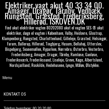
Elektriker vagt akut 40 33 34 00.
Amager, Dragør, Tårnby, Vedbæk,
Rungsted, Græsted, Frederiksberg,
Hillerød. ISKOVEN.DK
Find akut elektriker vagten 80202080 akut el vagten SES ® akut
elektriker, døgn el vagten i København, Valby, Hvidovre, Glostrup,
Klampenborg, Rungsted, Charlottenlund, Gilleleje, Græsted, Helsingør,
Farum, Ballerup, Hillerød, Tingbjerg, Husum, Bellahøj, Utterslev,
Bispebjerg, Svanemøllen, Ryparken, Nørrebro, Østerbro, Vesterbro,
Frederiksberg, Amager, Dragør, Tårnby, Ramløse, Ganløse,
Frederiksværk, Frederikssund, Liseleje, Greve, Køge, Albertslund,
Nordsjælland, Roskilde, Hedehusene, Lynge, Måløv, Ølstykke.
Menu
KONTAKT OS
Telefon hverdage: 80 20 20 80