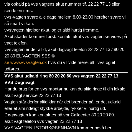
via opkald på vvs vagtens akut nummer tlf. 22 22 77 13 eller
sende en sms.
vvs-vagten svare alle dage mellem 8.00-23.00 herefter svare vi
så snart vi kan.
vvsvagten hjælper akut, og er altid hurtig fremme.
Akut skader kommer først. kontakt akut vvs vagten services på
vagt telefon.
vvsvagten er der altid, akut dagvagt telefon 22 22 77 13 / 80 20
20 80 EL VAGTEN SES ®
se www.vvsvagten.dk
hvis du vil vide mere. alt i vvs og el
udføres.
VVS akut udkald ring 80 20 20 80 vvs vagten 22 22 77 13
VVS Døgnvagt
Har du brug for en vvs montør nu kan du altid ringe til din lokale
akut vagt service 22 22 77 13
Vagten står derfor altid klar når det brænder på, er det udkald
eller et almindeligt stykke arbejde, rykker vi hurtig ud.
Døgnvagten kan kontaktes på vor Callcenter 80 20 20 80.
akut vagt telefon vvs vagten 22 22 77 13
VVS VAGTEN I STORKØBENHAVN kommer også her.