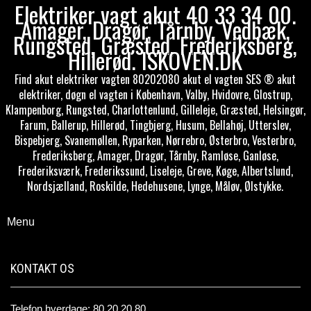
Elektriker vagt akut 40 33 34 00.
Amager, Dragør, Tårnby, Vedbæk,
Rungsted, Græsted, Frederiksberg,
Hillerød. ISKOVEN.DK
Find akut elektriker vagten 80202080 akut el vagten SES ® akut
elektriker, døgn el vagten i København, Valby, Hvidovre, Glostrup,
Klampenborg, Rungsted, Charlottenlund, Gilleleje, Græsted, Helsingør,
Farum, Ballerup, Hillerød, Tingbjerg, Husum, Bellahøj, Utterslev,
Bispebjerg, Svanemøllen, Ryparken, Nørrebro, Østerbro, Vesterbro,
Frederiksberg, Amager, Dragør, Tårnby, Ramløse, Ganløse,
Frederiksværk, Frederikssund, Liseleje, Greve, Køge, Albertslund,
Nordsjælland, Roskilde, Hedehusene, Lynge, Måløv, Ølstykke.
Menu
KONTAKT OS
Telefon hverdage: 80 20 20 80