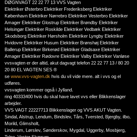
DØGNVAGT 22 22 77 13 VVS Vagten
Elektriker Østerbro Elektriker Frederiksberg Elektriker
København Elektriker Nørrebro Elektriker Vesterbro Elektriker
Amager Elektriker Glostrup Elektriker Brøndby Elektriker
Helsingør Elektriker Roskilde Elektriker Vedbæk Elektriker
Skodsborg Elektriker Hørsholm Elektriker Lyngby Elektriker
Hvidovre Elektriker Husum Elektriker Brønshøj Elektriker
Ballerup Elektriker Birkerød Elektriker Gladsaxe Elektriker
Amager Elektriker Rødovre Elektriker Valby Elektriker Vanløse
vvsvagten er der altid, akut dagvagt telefon 22 22 77 13 / 80 20
20 80 EL VAGTEN SES ®
se
www.vvs-vagten.dk
hvis du vil vide mere. alt i vvs og el
udføres.
vvsvagten kommer også i Jylland.
ring 40333400 hvis du skal have lavet vvs eller Blikkenslager
arbejder.
VVS VAGT 22227713 Blikkenslager og VVS AKUT Vagten.
Sindal, Alstrup, Lendum, Bindslev, Tårs, Tversted, Bjergby, ilbo,
Morild, Glimsholt,
Linderum, Lørslev, Sønderskov, Mygdal, Uggerby, Mosbjerg,
Tolne, Vester Skærum,